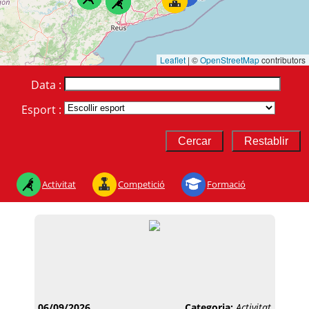
Leaflet
|
©
OpenStreetMap
contributors
Data :
Esport :
Activitat
Competició
Formació
06/09/2026
Categoria:
Activitat