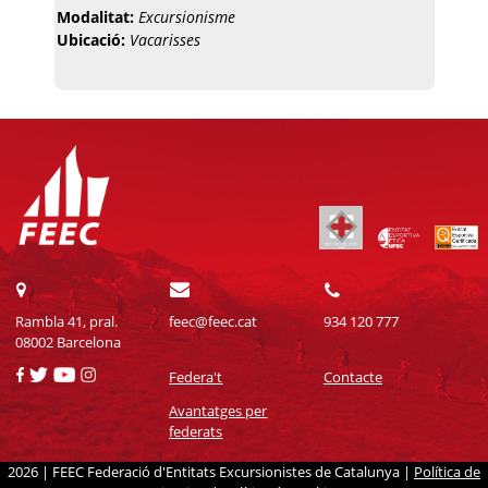
Modalitat:
Excursionisme
Ubicació:
Vacarisses
Rambla 41, pral.
feec@feec.cat
934 120 777
08002 Barcelona
Federa't
Contacte
Avantatges per
federats
2026 | FEEC Federació d'Entitats Excursionistes de Catalunya |
Política de