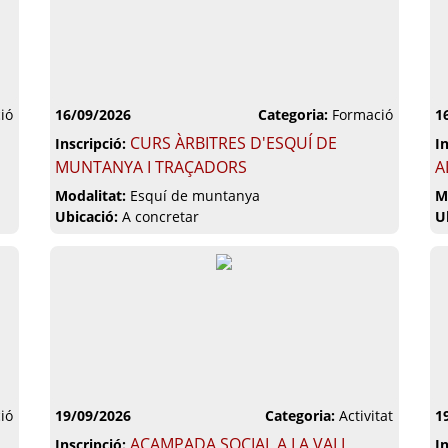
ió
16/09/2026
Categoria:
Formació
1
CURS ÀRBITRES D'ESQUÍ DE
Inscripció:
I
MUNTANYA I TRAÇADORS
A
Modalitat:
Esquí de muntanya
M
Ubicació:
A concretar
U
ió
19/09/2026
Categoria:
Activitat
1
ACAMPADA SOCIAL A LA VALL
Inscripció:
I