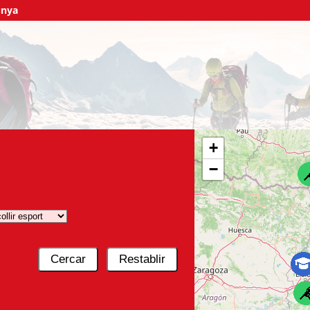
unya
+
−