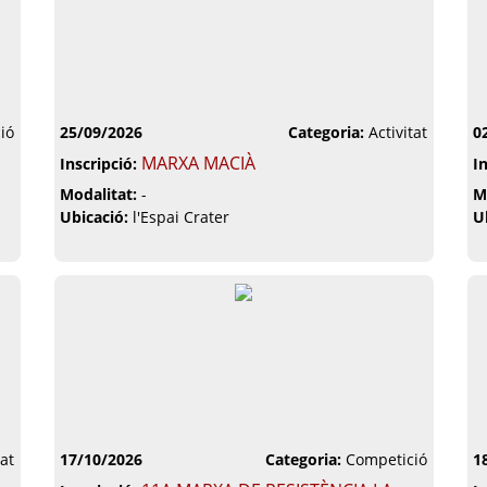
ió
25/09/2026
Categoria:
Activitat
0
MARXA MACIÀ
Inscripció:
I
Modalitat:
-
M
Ubicació:
l'Espai Crater
U
tat
17/10/2026
Categoria:
Competició
1