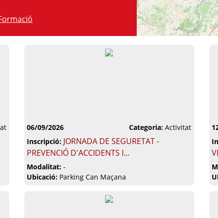
Formació
tat
06/09/2026
Categoria:
Activitat
1
JORNADA DE SEGURETAT -
Inscripció:
I
PREVENCIÓ D'ACCIDENTS I...
V
Modalitat:
-
M
Ubicació:
Parking Can Maçana
U