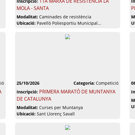
11A MARXA DE RESISTÈNCIA LA
Inscripció:
I
MOLA - SANTA
P
Modalitat:
Caminades de resistència
M
Ubicació:
Pavelló Poliesportiu Municipal...
U
ió
25/10/2026
Categoria:
Competició
0
A
PRIMERA MARATÓ DE MUNTANYA
Inscripció:
I
DE CATALUNYA
M
U
Modalitat:
Curses per Muntanya
Ubicació:
Sant Llorenç Savall