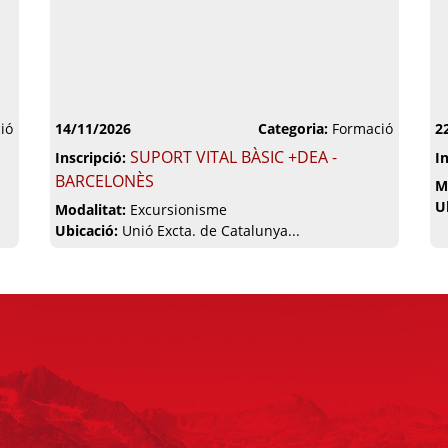
ió
14/11/2026
Categoria:
Formació
2
SUPORT VITAL BÀSIC +DEA -
Inscripció:
I
BARCELONÈS
M
U
Modalitat:
Excursionisme
Ubicació:
Unió Excta. de Catalunya...