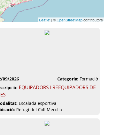
Leaflet
|
©
OpenStreetMap
contributors
2/09/2026
Categoria:
Formació
EQUIPADORS I REEQUIPADORS DE
nscripció:
IES
odalitat:
Escalada esportiva
bicació:
Refugi del Coll Merolla