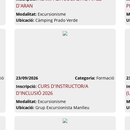
D'ARAN
P
Modalitat:
Excursionisme
M
Ubicació:
Càmping Prado Verde
U
ió
23/09/2026
Categoria:
Formació
2
CURS D'INSTRUCTOR/A
Inscripció:
I
D'INCLUSIÓ 2026
(
Modalitat:
Excursionisme
M
Ubicació:
Grup Excursionista Manlleu
U