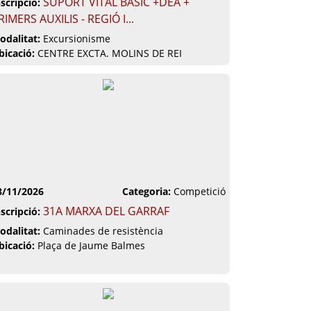
SUPORT VITAL BÀSIC +DEA +
nscripció:
RIMERS AUXILIS - REGIÓ I...
odalitat:
Excursionisme
bicació:
CENTRE EXCTA. MOLINS DE REI
8/11/2026
Categoria:
Competició
31A MARXA DEL GARRAF
nscripció:
odalitat:
Caminades de resistència
bicació:
Plaça de Jaume Balmes