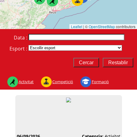
Leaflet
|
©
OpenStreetMap
contributors
Data :
Esport :
Activitat
Competició
Formació
06/09/2026
Categoria:
Activitat