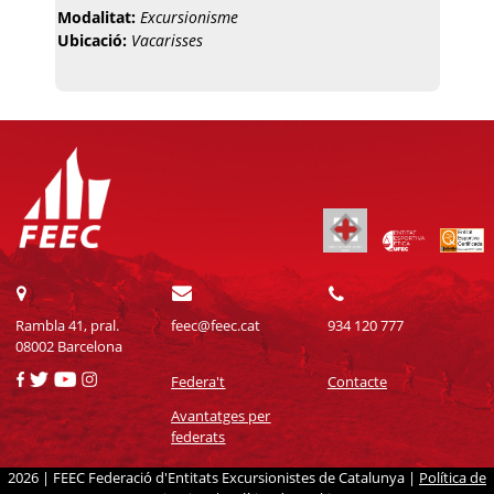
Modalitat:
Excursionisme
Ubicació:
Vacarisses
Rambla 41, pral.
feec@feec.cat
934 120 777
08002 Barcelona
Federa't
Contacte
Avantatges per
federats
2026 | FEEC Federació d'Entitats Excursionistes de Catalunya |
Política de