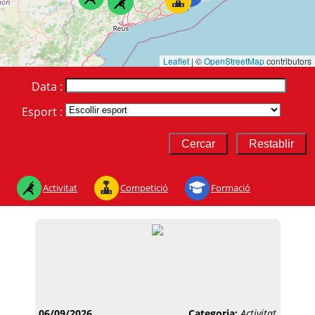
Leaflet
|
©
OpenStreetMap
contributors
Data :
Esport :
Activitat
Competició
Formació
06/09/2026
Categoria:
Activitat