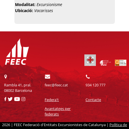
Modalitat:
Excursionisme
Ubicació:
Vacarisses
Rambla 41, pral.
feec@feec.cat
934 120 777
08002 Barcelona
Federa't
Contacte
Avantatges per
federats
2026 | FEEC Federació d'Entitats Excursionistes de Catalunya |
Política de